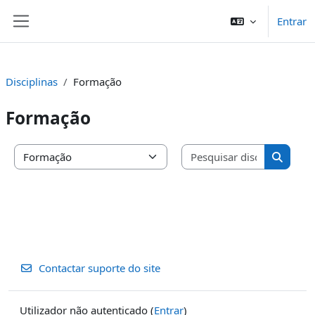
Ir para o conteúdo principal
Entrar
Painel lateral
Disciplinas
Formação
Formação
Pesquisar 
Categorias de disciplinas
Pesquis
Contactar suporte do site
Utilizador não autenticado (
Entrar
)